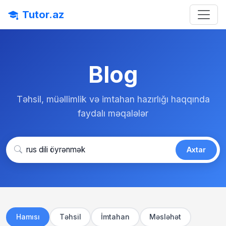
Tutor.az
Blog
Təhsil, müəllimlik və imtahan hazırlığı haqqında
faydalı məqalələr
Axtar
Hamısı
Təhsil
İmtahan
Məsləhət