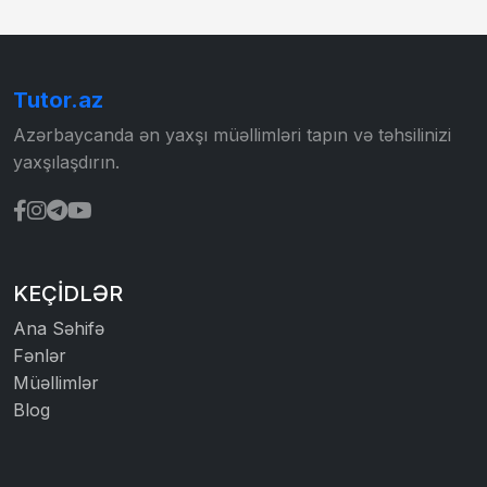
Tutor.az
Azərbaycanda ən yaxşı müəllimləri tapın və təhsilinizi
yaxşılaşdırın.
KEÇIDLƏR
Ana Səhifə
Fənlər
Müəllimlər
Blog