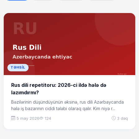
TƏHSIL
Rus dili repetitoru: 2026-ci ildə hələ də
lazımdırmı?
Bəzilərinin düşündüyünün əksinə, rus dili Azərbaycanda
hələ iş bazarının ciddi tələbi olaraq qalır. Kim niyə r...
5 may 2026
124
3 dəq