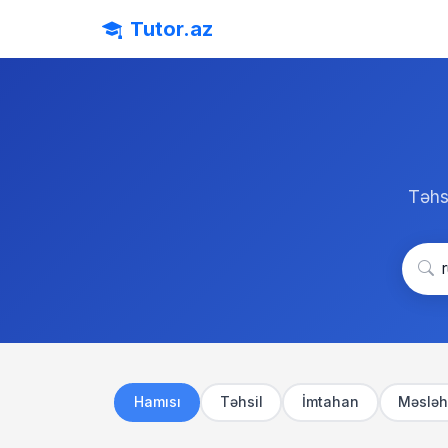
Tutor.az
Təhsi
Hamısı
Təhsil
İmtahan
Məsləh