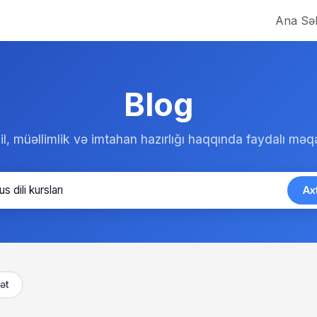
Ana Səh
Blog
l, müəllimlik və imtahan hazırlığı haqqında faydalı məqa
Ax
ət