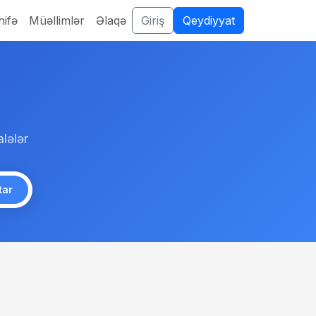
ifə
Müəllimlər
Əlaqə
Giriş
Qeydiyyat
lələr
tar