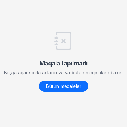
Məqalə tapılmadı
Başqa açar sözlə axtarın və ya bütün məqalələrə baxın.
Bütün məqalələr