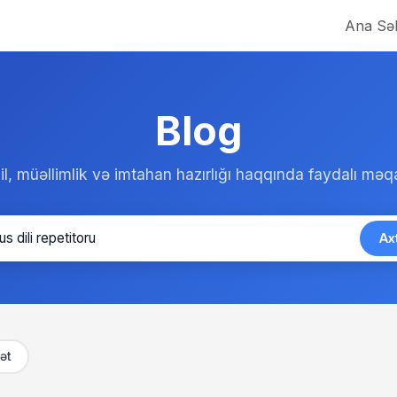
Ana Səh
Blog
l, müəllimlik və imtahan hazırlığı haqqında faydalı məqa
Ax
ət