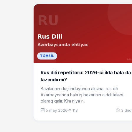
TƏHSIL
Rus dili repetitoru: 2026-ci ildə hələ də
lazımdırmı?
Bəzilərinin düşündüyünün əksinə, rus dili
Azərbaycanda hələ iş bazarının ciddi tələbi
olaraq qalır. Kim niyə r...
5 may 2026
118
3 dəq