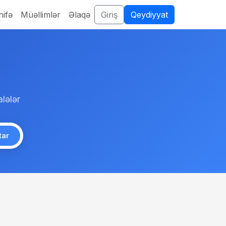
ifə
Müəllimlər
Əlaqə
Giriş
Qeydiyyat
lələr
tar