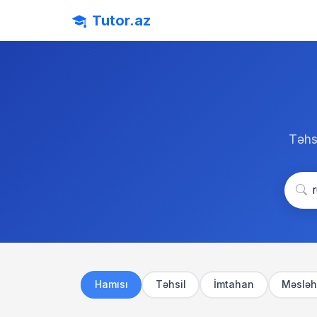
Tutor.az
Təhsi
Hamısı
Təhsil
İmtahan
Məsləh