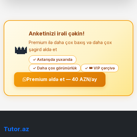
Anketinizi irəli çəkin!
Premium ilə daha çox baxış və daha çox
👑
şagird əldə et
✓ Axtarışda yuxarıda
✓ Daha çox görünürlük
✓ 👑 VIP çərçivə
Premium əldə et — 40 AZN/ay
Tutor.az