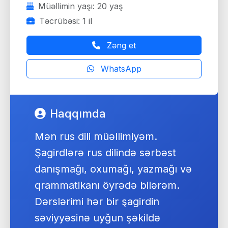
Müəllimin yaşı: 20 yaş
Təcrübəsi: 1 il
Zəng et
WhatsApp
Haqqımda
Mən rus dili müəllimiyəm.
Şagirdlərə rus dilində sərbəst
danışmağı, oxumağı, yazmağı və
qrammatikanı öyrədə bilərəm.
Dərslərimi hər bir şagirdin
səviyyəsinə uyğun şəkildə