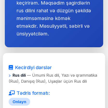
keçirirəm. Məqsədim şagirdlərin
rus dilini rahat və düzgün şəkildə
mənimsəməsinə kömək
etməkdir. Məsuliyyətli, səbirli və
ünsiyyətciləm.
Kecirdiyi dərslər
Rus dili
— Ümumi Rus dili, Yazı və qrammatika
(Rus), Danışıq (Rus), Uşaqlar üçün Rus dili
Tədris formatı:
Onlayn