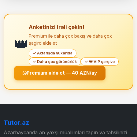
Anketinizi irəli çəkin!
Premium ilə daha çox baxış və daha çox
👑
şagird əldə et
✓ Axtarışda yuxarıda
✓ Daha çox görünürlük
✓ 👑 VIP çərçivə
Premium əldə et — 40 AZN/ay
Tutor.az
Azərbaycanda ən yaxşı müəllimləri tapın və təhsilinizi