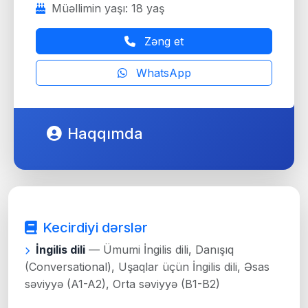
Müəllimin yaşı: 18 yaş
Zəng et
WhatsApp
Haqqımda
Kecirdiyi dərslər
İngilis dili
— Ümumi İngilis dili, Danışıq
(Conversational), Uşaqlar üçün İngilis dili, Əsas
səviyyə (A1-A2), Orta səviyyə (B1-B2)