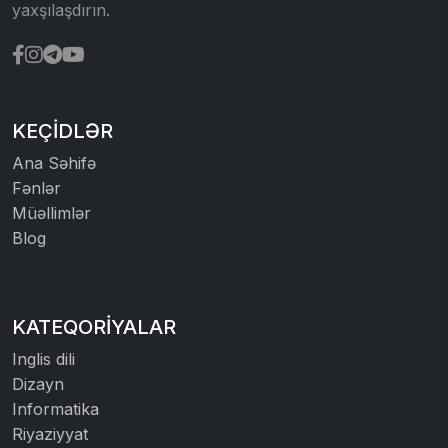
yaxşılaşdırın.
KEÇIDLƏR
Ana Səhifə
Fənlər
Müəllimlər
Blog
KATEQORIYALAR
Inglis dili
Dizayn
Informatika
Riyaziyyat