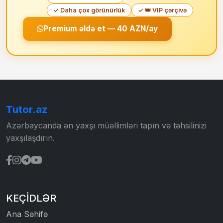
✓ Daha çox görünürlük
✓ 👑 VIP çərçivə
Premium əldə et — 40 AZN/ay
Tutor.az
Azərbaycanda ən yaxşı müəllimləri tapın və təhsilinizi
yaxşılaşdırın.
KEÇIDLƏR
Ana Səhifə