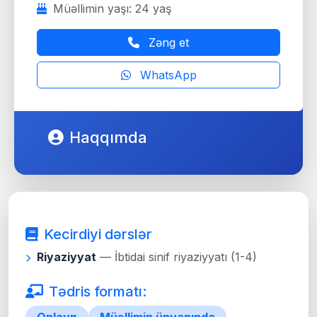
Müəllimin yaşı: 24 yaş
Zəng et
WhatsApp
Haqqımda
Kecirdiyi dərslər
Riyaziyyat
— İbtidai sinif riyaziyyatı (1-4)
Tədris formatı: