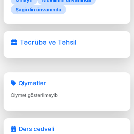
Onlayn
Müəllimin ünvanında
Şagirdin ünvanında
Təcrübə və Təhsil
Qiymətlər
Qiymət göstərilməyib
Dərs cədvəli