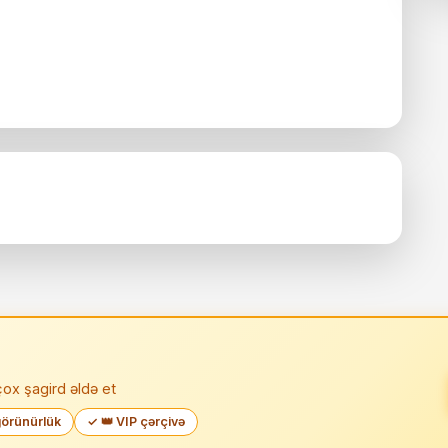
ox şagird əldə et
örünürlük
✓ 👑 VIP çərçivə