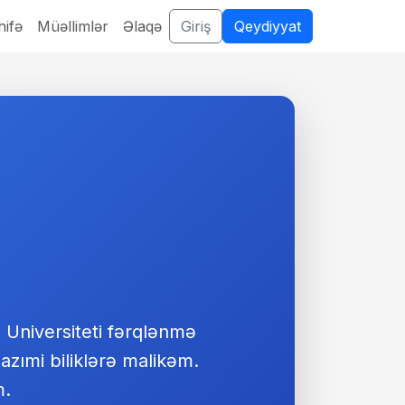
ifə
Müəllimlər
Əlaqə
Giriş
Qeydiyyat
 Universiteti fərqlənmə
lazımi biliklərə malikəm.
m.