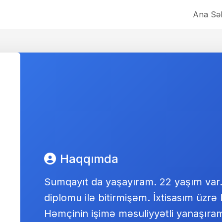
Ana Səh
Haqqımda
Sumqayıt da yaşayıram. 22 yaşım var.
diplomu ilə bitirmişəm. İxtisasım üzrə 
Həmçinin işimə məsuliyyətli yanaşıra