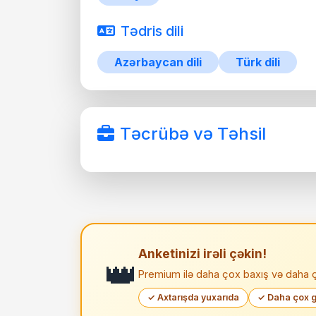
Tədris dili
Azərbaycan dili
Türk dili
Təcrübə və Təhsil
Anketinizi irəli çəkin!
👑
Premium ilə daha çox baxış və daha ç
✓ Axtarışda yuxarıda
✓ Daha çox g