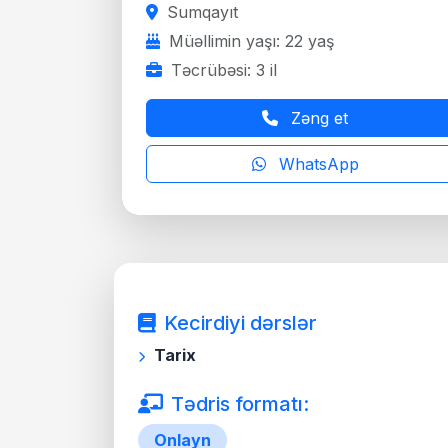
Sumqayıt
Müəllimin yaşı: 22 yaş
Təcrübəsi: 3 il
Zəng et
WhatsApp
Kecirdiyi dərslər
Tarix
Tədris formatı:
Onlayn