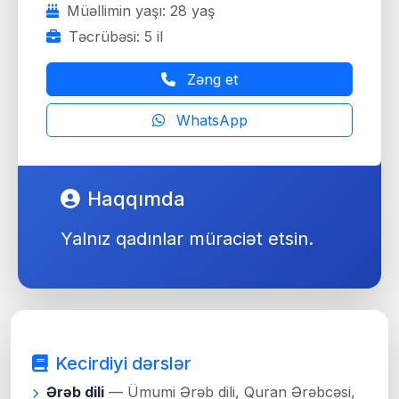
Müəllimin yaşı: 28 yaş
Təcrübəsi: 5 il
Zəng et
WhatsApp
Haqqımda
Yalnız qadınlar müraciət etsin.
Kecirdiyi dərslər
Ərəb dili
— Ümumi Ərəb dili, Quran Ərəbcəsi,