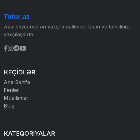
Tutor.az
Azərbaycanda ən yaxşı müəllimləri tapın və təhsilinizi
yaxşılaşdırın.
KEÇIDLƏR
Ana Səhifə
Fənlər
Müəllimlər
Blog
KATEQORIYALAR