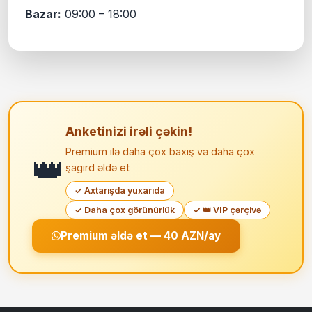
Bazar:
09:00 – 18:00
Anketinizi irəli çəkin!
Premium ilə daha çox baxış və daha çox
👑
şagird əldə et
✓ Axtarışda yuxarıda
✓ Daha çox görünürlük
✓ 👑 VIP çərçivə
Premium əldə et — 40 AZN/ay