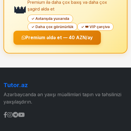
Premium ilə daha çox baxış və daha çox
👑
şagird əldə et
✓ Axtarışda yuxarıda
✓ Daha çox görünürlük
✓ 👑 VIP çərçivə
Premium əldə et — 40 AZN/ay
Tutor.az
Azərbaycanda ən yaxşı müəllimləri tapın və təhsilinizi
yaxşılaşdırın.