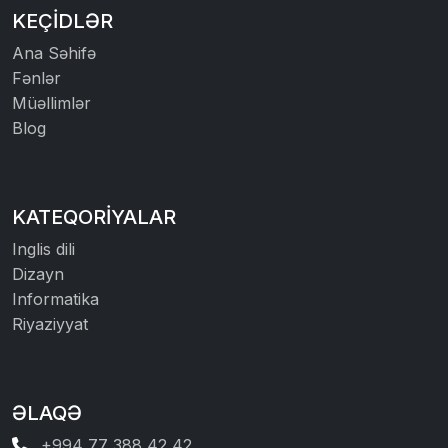
KEÇIDLƏR
Ana Səhifə
Fənlər
Müəllimlər
Blog
KATEQORIYALAR
Inglis dili
Dizayn
Informatika
Riyaziyyat
ƏLAQƏ
+994 77 388 42 42