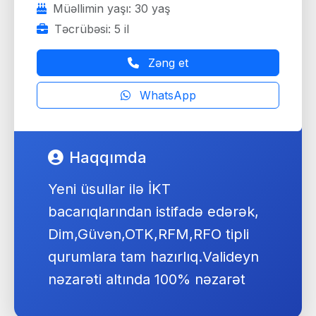
Müəllimin yaşı: 30 yaş
Təcrübəsi: 5 il
Zəng et
WhatsApp
Haqqımda
Yeni üsullar ilə İKT
bacarıqlarından istifadə edərək,
Dim,Güvən,OTK,RFM,RFO tipli
qurumlara tam hazırlıq.Valideyn
nəzarəti altında 100% nəzarət