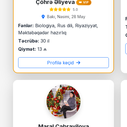
Çöhrə Əliyeva
👑 VIP
5.0
Bakı, Nəsimi, 28 May
Fənlər:
Biologiya, Rus dili, Riyaziyyat,
Məktəbəqədər hazırlıq
Təcrübə:
30 il
Qiymət:
13 ₼
Profilə keçid
Maral Cəbrayilova