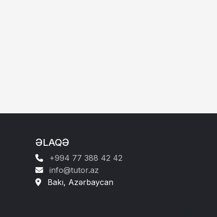
ƏLAQƏ
+994 77 388 42 42
info@tutor.az
Bakı, Azərbaycan