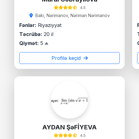
4.5
Bakı, Nərimanov, Nəriman Nərimanov
Fənlər:
Riyaziyyat
Təcrübə:
20 il
Qiymət:
5 ₼
Profilə keçid
AYDAN ŞəFİYEVA
4.5