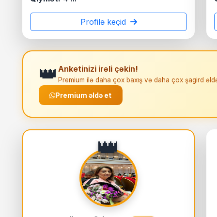
Profilə keçid
👑
Anketinizi irəli çəkin!
Premium ilə daha çox baxış və daha çox şagird əld
Premium əldə et
👑