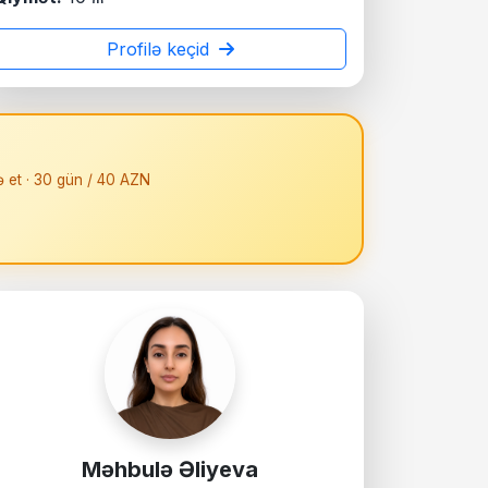
Profilə keçid
ə et · 30 gün / 40 AZN
Məhbulə Əliyeva