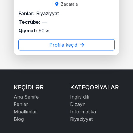
Zaqatala
Fənlər:
Riyaziyyat
Təcrübə:
—
Qiymət:
90 ₼
Profilə keçid
KEÇIDLƏR
KATEQORIYALAR
Ana Səhifə
Inglis dili
Fənlər
Dizayn
Müəllimlər
Informatika
Blog
Riyaziyyat