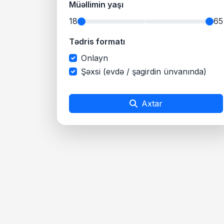
Müəllimin yaşı
18
65
Tədris formatı
Onlayn
Şəxsi (evdə / şagirdin ünvanında)
Axtar