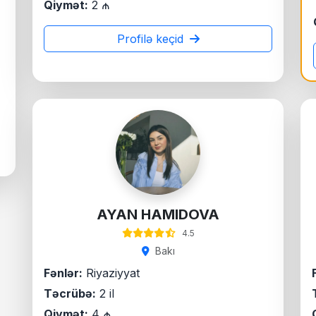
Qiymət:
2 ₼
Profilə keçid
AYAN HAMIDOVA
4.5
Bakı
Fənlər:
Riyaziyyat
Təcrübə:
2 il
Qiymət:
4 ₼