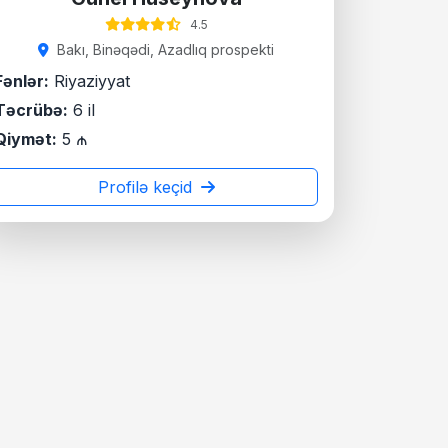
4.5
Bakı, Binəqədi, Azadlıq prospekti
Fənlər:
Riyaziyyat
Təcrübə:
6 il
Qiymət:
5 ₼
Profilə keçid