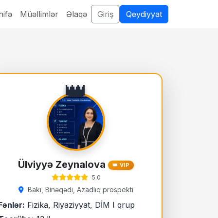
ifə
Müəllimlər
Əlaqə
Giriş
Qeydiyyat
👑
Ülviyyə Zeynalova
👑 VIP
5.0
Bakı, Binəqədi, Azadlıq prospekti
Fənlər:
Fizika, Riyaziyyat, DİM I qrup