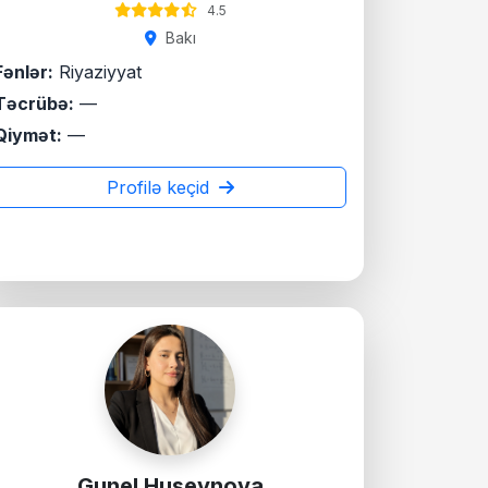
4.5
Bakı
Fənlər:
Riyaziyyat
Təcrübə:
—
Qiymət:
—
Profilə keçid
Gunel Huseynova