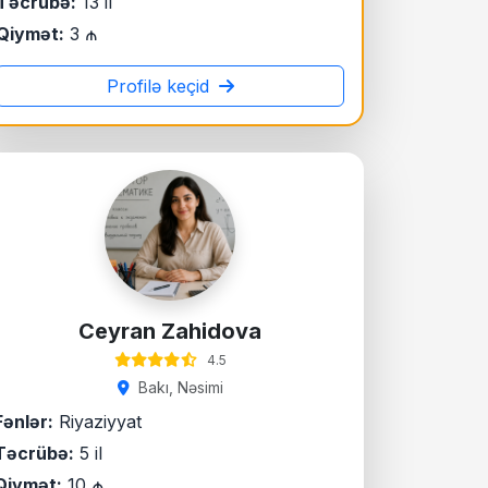
Təcrübə:
13 il
Qiymət:
3 ₼
Profilə keçid
Ceyran Zahidova
4.5
Bakı, Nəsimi
Fənlər:
Riyaziyyat
Təcrübə:
5 il
Qiymət:
10 ₼