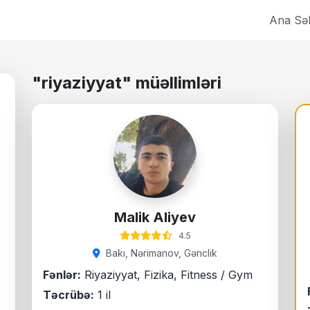
Ana Səh
"riyaziyyat" müəllimləri
Malik Aliyev
4.5
Bakı, Nərimanov, Gənclik
Fənlər:
Riyaziyyat, Fizika, Fitness / Gym
Təcrübə:
1 il