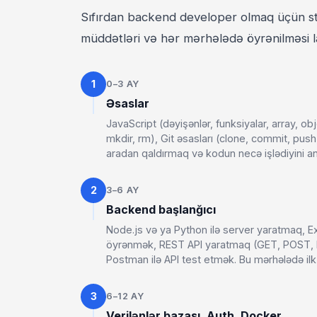
Sıfırdan backend developer olmaq üçün str
müddətləri və hər mərhələdə öyrənilməsi l
1
0–3 AY
Əsaslar
JavaScript (dəyişənlər, funksiyalar, array, ob
mkdir, rm), Git əsasları (clone, commit, pus
aradan qaldırmaq və kodun necə işlədiyini a
2
3–6 AY
Backend başlanğıcı
Node.js və ya Python ilə server yaratmaq, 
öyrənmək, REST API yaratmaq (GET, POST, P
Postman ilə API test etmək. Bu mərhələdə ilk
3
6–12 AY
Verilənlər bazası, Auth, Docker