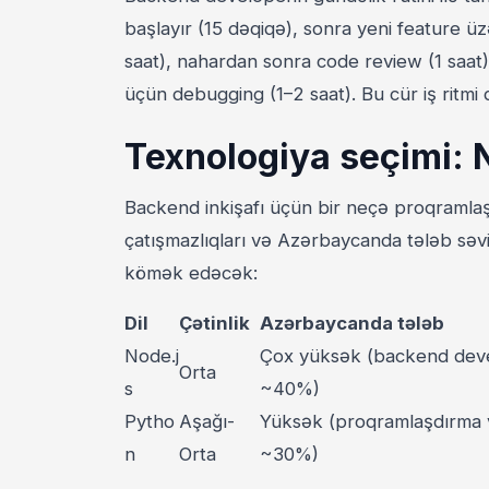
başlayır (15 dəqiqə), sonra yeni feature üz
saat), nahardan sonra code review (1 saat
üçün debugging (1–2 saat). Bu cür iş ritmi 
Texnologiya seçimi: 
Backend inkişafı üçün bir neçə proqramlaşd
çatışmazlıqları və Azərbaycanda tələb səv
kömək edəcək:
Dil
Çətinlik
Azərbaycanda tələb
Node.j
Çox yüksək (backend deve
Orta
s
~40%)
Pytho
Aşağı-
Yüksək (proqramlaşdırma v
n
Orta
~30%)