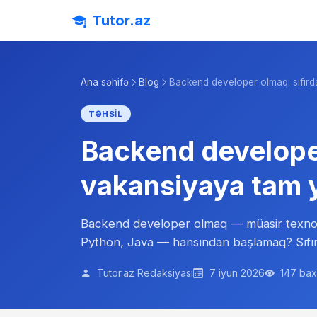
Tutor.az
Ana səhifə
Blog
Backend developer olmaq: sıfırd
TƏHSIL
Backend developer
vakansiyaya tam y
Backend developer olmaq — müasir texnolo
Python, Java — hansından başlamaq? Sıfır
Tutor.az Redaksiyası
7 iyun 2026
147 bax