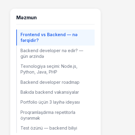
Məzmun
Frontend vs Backend — nə
fərqidir?
Backend developer nə edir? —
gün ərzində
Texnologiya seçimi: Node.js,
Python, Java, PHP
Backend developer roadmap
Bakıda backend vakansiyalar
Portfolio üçün 3 layihə ideyası
Proqramlaşdırma repetitorla
öyrənmək
Test özünü — backend biliyi