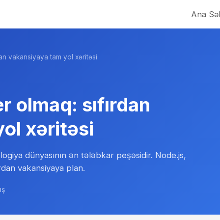
Ana Səh
an vakansiyaya tam yol xəritəsi
 olmaq: sıfırdan
ol xəritəsi
giya dünyasının ən tələbkar peşəsidir. Node.js,
dan vakansiyaya plan.
ış