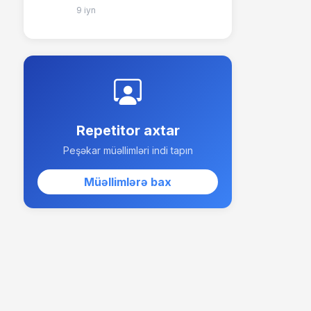
9 iyn
Repetitor axtar
Peşəkar müəllimləri indi tapın
Müəllimlərə bax