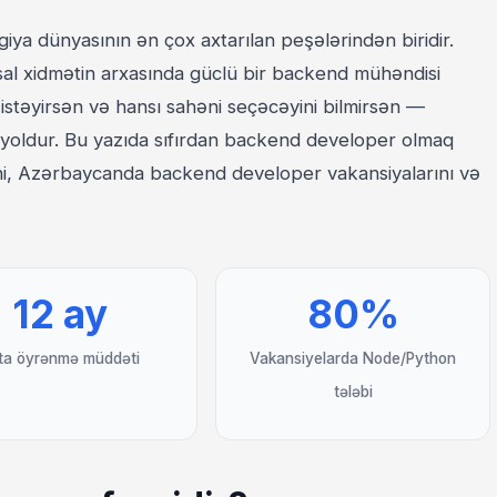
a dünyasının ən çox axtarılan peşələrindən biridir.
sal xidmətin arxasında güclü bir backend mühəndisi
stəyirsən və hansı sahəni seçəcəyini bilmirsən —
ı yoldur. Bu yazıda sıfırdan backend developer olmaq
mini, Azərbaycanda backend developer vakansiyalarını və
12 ay
80%
ta öyrənmə müddəti
Vakansiyelarda Node/Python
tələbi