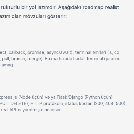
ukturlu bir yol lazımdır. Aşağıdakı roadmap realist
azım olan mövzuları göstərir:
ject, callback, promise, async/await), terminal əmrləri (ls, cd,
h, pull, branch, merge). Bu mərhələdə hədəf: terminal qorxunu
nlamaq.
Express.js (Node üçün) və ya Flask/Django (Python üçün)
UT, DELETE), HTTP protokolu, status kodları (200, 404, 500),
 real API-ni yaratmış olacaqsan.