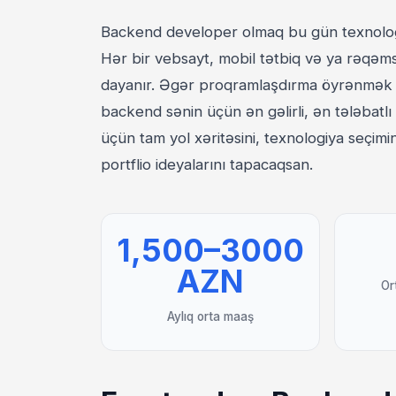
Backend developer olmaq bu gün texnologiy
Hər bir vebsayt, mobil tətbiq və ya rəqəm
dayanır. Əgər proqramlaşdırma öyrənmək i
backend sənin üçün ən gəlirli, ən tələbatl
üçün tam yol xəritəsini, texnologiya seçi
portflio ideyalarını tapacaqsan.
1,500–3000
AZN
Or
Aylıq orta maaş