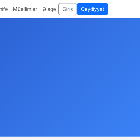
ifə
Müəllimlər
Əlaqə
Giriş
Qeydiyyat