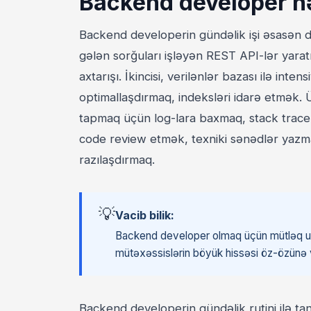
Backend developer nə
Backend developerin gündəlik işi əsasən dö
gələn sorğuları işləyən REST API-lər yarat
axtarışı. İkincisi, verilənlər bazası ilə int
optimallaşdırmaq, indeksləri idarə etmək. 
tapmaq üçün log-lara baxmaq, stack trace
code review etmək, texniki sənədlər yazm
razılaşdırmaq.
💡
Vacib bilik:
Backend developer olmaq üçün mütləq univ
mütəxəssislərin böyük hissəsi öz-özünə v
Backend developerin gündəlik rutini ilə 