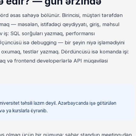
 edir? — gün ərzində
rd əsas sahəyə bölünür. Birincisi, müştəri tərəfdən
maq — məsələn, istifadəçi qeydiyyatı, giriş, məhsul
ensiv iş: SQL sorğuları yazmaq, performansı
Üçüncüsü isə debugging — bir şeyin niyə işləmədiyini
 oxumaq, testlər yazmaq. Dördüncüsü isə komanda işi:
aq və frontend developerlərlə API müqaviləsi
ersitet təhsili lazım deyil. Azərbaycanda işə götürülən
ə ya kurslarla öyrənib.
tanış olmaq üçün bir nümunə: səhər standup meeting-dən