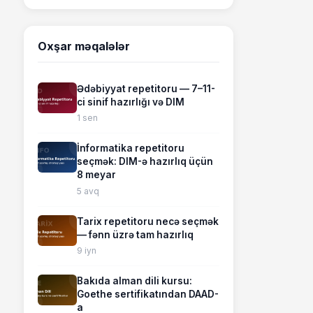
Oxşar məqalələr
Ədəbiyyat repetitoru — 7–11-
ci sinif hazırlığı və DIM
1 sen
İnformatika repetitoru
seçmək: DIM-ə hazırlıq üçün
8 meyar
5 avq
Tarix repetitoru necə seçmək
— fənn üzrə tam hazırlıq
9 iyn
Bakıda alman dili kursu:
Goethe sertifikatından DAAD-
a