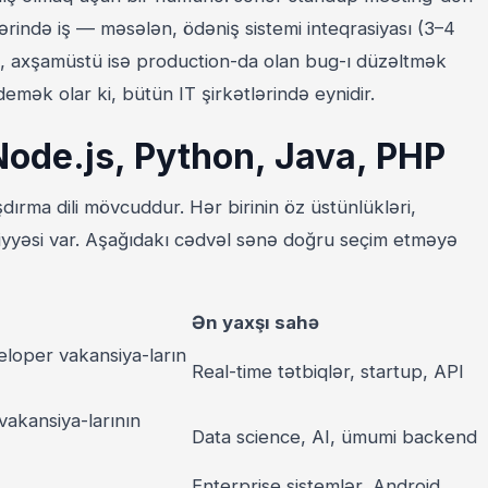
ərində iş — məsələn, ödəniş sistemi inteqrasiyası (3–4
), axşamüstü isə production-da olan bug-ı düzəltmək
demək olar ki, bütün IT şirkətlərində eynidir.
Node.js, Python, Java, PHP
ırma dili mövcuddur. Hər birinin öz üstünlükləri,
iyyəsi var. Aşağıdakı cədvəl sənə doğru seçim etməyə
Ən yaxşı sahə
loper vakansiya-ların
Real-time tətbiqlər, startup, API
akansiya-larının
Data science, AI, ümumi backend
Enterprise sistemlər, Android