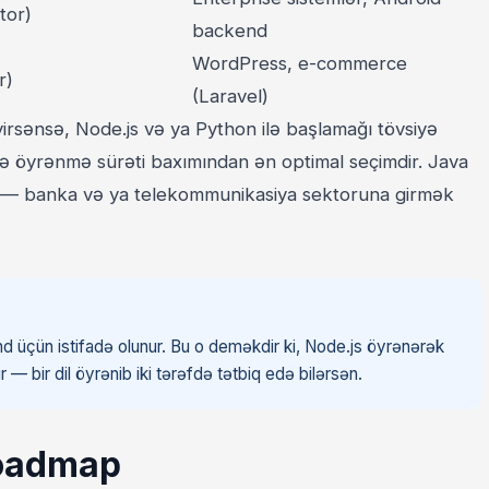
tor)
backend
WordPress, e-commerce
r)
(Laravel)
rsənsə, Node.js və ya Python ilə başlamağı tövsiyə
də öyrənmə sürəti baxımından ən optimal seçimdir. Java
 — banka və ya telekommunikasiya sektoruna girmək
 üçün istifadə olunur. Bu o deməkdir ki, Node.js öyrənərək
— bir dil öyrənib iki tərəfdə tətbiq edə bilərsən.
roadmap