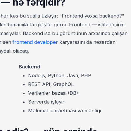
— nə fərqidir?
 hər kəs bu sualla üzləşir: "Frontend yoxsa backend?"
lakin tamamilə fərqli işlər görür. Frontend — istifadəçinin
imasiyalar. Backend isə bu görüntünün arxasında çalışan
ər sən
frontend developer
karyerasını da nəzərdən
ydalı olacaq.
Backend
Node.js, Python, Java, PHP
REST API, GraphQL
Verilənlər bazası (DB)
Serverdə işləyir
Məlumat idarəetməsi və məntiqi