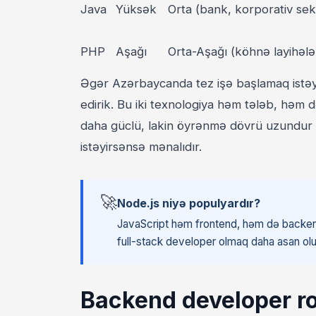
Java
Yüksək
Orta (bank, korporativ sek
PHP
Aşağı
Orta-Aşağı (köhnə layihələ
Əgər Azərbaycanda tez işə başlamaq istəyi
edirik. Bu iki texnologiya həm tələb, həm 
daha güclü, lakin öyrənmə dövrü uzundur
istəyirsənsə mənalıdır.
🚀
Node.js niyə populyardır?
JavaScript həm frontend, həm də backend
full-stack developer olmaq daha asan olur 
Backend developer 