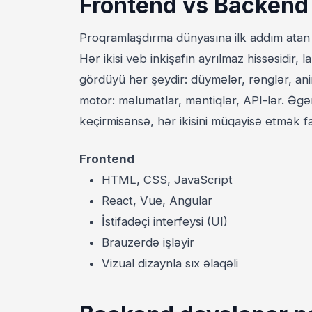
Frontend vs Backend 
Proqramlaşdırma dünyasına ilk addım atan
Hər ikisi veb inkişafın ayrılmaz hissəsidir, 
gördüyü hər şeydir: düymələr, rənglər, an
motor: məlumatlar, məntiqlər, API-lər. Əg
keçirmisənsə, hər ikisini müqayisə etmək fa
Frontend
HTML, CSS, JavaScript
React, Vue, Angular
İstifadəçi interfeysi (UI)
Brauzerdə işləyir
Vizual dizaynla sıx əlaqəli