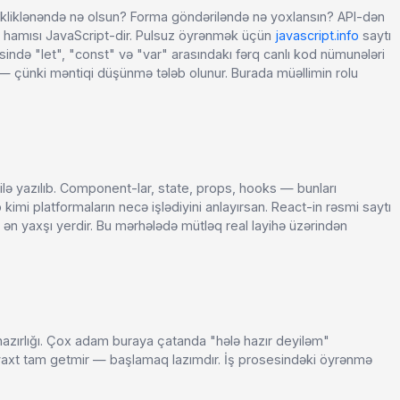
 kliklənəndə nə olsun? Forma göndəriləndə nə yoxlansın? API-dən
n hamısı JavaScript-dir. Pulsuz öyrənmək üçün
javascript.info
saytı
sində "let", "const" və "var" arasındakı fərq canlı kod nümunələri
 — çünki məntiqi düşünmə tələb olunur. Burada müəllimin rolu
lə yazılıb. Component-lar, state, props, hooks — bunları
i platformaların necə işlədiyini anlayırsan. React-in rəsmi saytı
 ən yaxşı yerdir. Bu mərhələdə mütləq real layihə üzərindən
 hazırlığı. Çox adam buraya çatanda "hələ hazır deyiləm"
 vaxt tam getmir — başlamaq lazımdır. İş prosesindəki öyrənmə