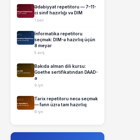
Ədəbiyyat repetitoru — 7–11-
ci sinif hazırlığı və DIM
1 sen
İnformatika repetitoru
seçmək: DIM-ə hazırlıq üçün
8 meyar
5 avq
Bakıda alman dili kursu:
Goethe sertifikatından DAAD-
a
9 iyn
Tarix repetitoru necə seçmək
— fənn üzrə tam hazırlıq
9 iyn