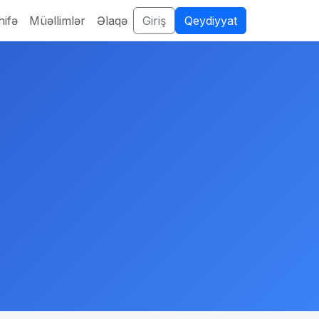
ifə
Müəllimlər
Əlaqə
Giriş
Qeydiyyat