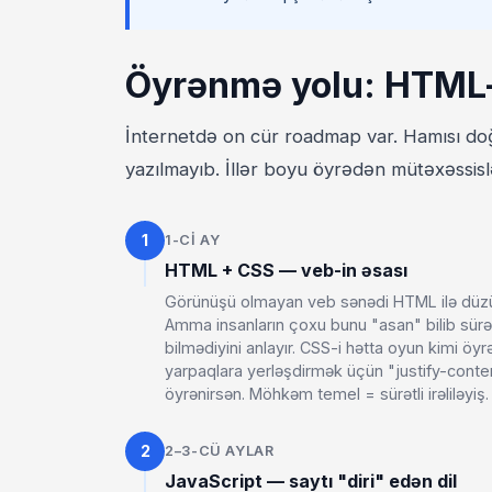
Öyrənmə yolu: HTML
İnternetdə on cür roadmap var. Hamısı doğ
yazılmayıb. İllər boyu öyrədən mütəxəssislər
1
1-CI AY
HTML + CSS — veb-in əsası
Görünüşü olmayan veb sənədi HTML ilə düzürs
Amma insanların çoxu bunu "asan" bilib sür
bilmədiyini anlayır. CSS-i hətta oyun kimi 
yarpaqlara yerləşdirmək üçün "justify-cont
öyrənirsən. Möhkəm temel = sürətli irəliləyiş.
2
2–3-CÜ AYLAR
JavaScript — saytı "diri" edən dil