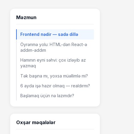
Məzmun
Frontend nədir — sadə dillə
Öyrənmə yolu: HTML-dən React-ə
addım-addım
Hamının eyni səhvi: çox izləyib az
yazmaq
Tək başına mı, yoxsa müəllimlə mi?
6 ayda işə hazır olmaq — realdırmı?
Başlamaq üçün nə lazımdır?
Oxşar məqalələr