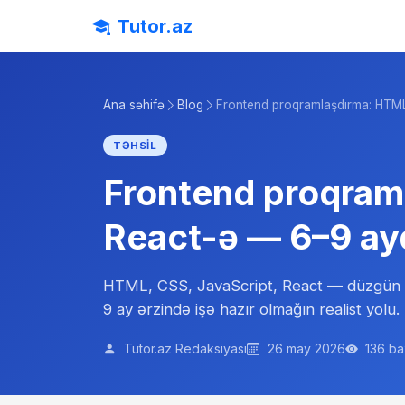
Tutor.az
Ana səhifə
Blog
Frontend proqramlaşdırma: HTML
TƏHSIL
Frontend proqra
React-ə — 6–9 ayd
HTML, CSS, JavaScript, React — düzgün ardı
9 ay ərzində işə hazır olmağın realist yolu.
Tutor.az Redaksiyası
26 may 2026
136 ba