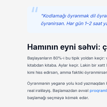
"Kodlamağı öyrənmək dil öyrə
öyrənirsən. Hər gün 1–2 saat y
Hamının eyni səhvi: 
Başlayanların 80%-i bu tipik yoldan keçir:
kitabdan kitaba. Aylar keçir. Lakin bir xətt
kimi hiss edirsən, amma faktiki öyrənmirsə
Öyrənmənin yeganə yolu kod yazmaqdan k
real irəliləyiş. Başlamazdan əvvəl
proqraml
başlamağı seçməyə kömək edər.