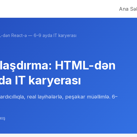
Ana Səh
-dən React-ə — 6–9 ayda IT karyerası
mlaşdırma: HTML-dən
a IT karyerası
cıllıqla, real layihələrlə, peşəkar müəllimlə. 6–
xış