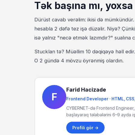
Tək başına mı, yoxsa
Dürüst cavab verəlim: ikisi də mümkündür. 
hesabla 2 dəfə tez işə düzəlir. Niyə? Çünki
isə yalnız "necə etmək lazımdır?" sualına 
Stucklan tə? Müəllim 10 dəqiqəyə həll edi
O 2 gündə 4 mövzu öyrənmiş olardın.
Farid Hacizade
F
Frontend Developer · HTML, CSS,
CYBERNET-də Frontend Engineer, 
başlayaraq tələbələrini 6–9 ayda iş
Profili gör →