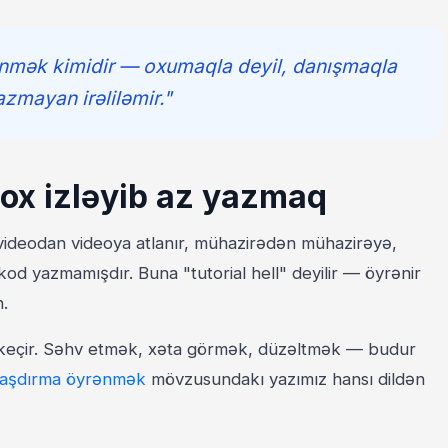
nmək kimidir — oxumaqla deyil, danışmaqla
azmayan irəliləmir."
çox izləyib az yazmaq
 videodan videoya atlanır, mühazirədən mühazirəyə,
 kod yazmamışdır. Buna "tutorial hell" deyilir — öyrənir
n.
eçir. Səhv etmək, xəta görmək, düzəltmək — budur
aşdırma öyrənmək
mövzusundakı yazımız hansı dildən