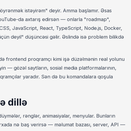
 öyrənmək istəyirəm" deyir. Amma başlamır. Əsas
uTube-da axtarış edirsən — onlarla "roadmap",
CSS, JavaScript, React, TypeScript, Node.js, Docker,
üçün deyil" düşüncəsi gəlir. Əslində isə problem bilikdə
ndə frontend proqramçı kimi işə düzəlmənin real yolunu
n — gözəl saytların, sosial media platformalarının,
roqramçılar yaradır. Sən də bu komandalara qoşula
 dillə
düymələr, rənglər, animasiyalar, menyular. Bunların
Arxada nə baş verirsə — məlumat bazası, server, API —