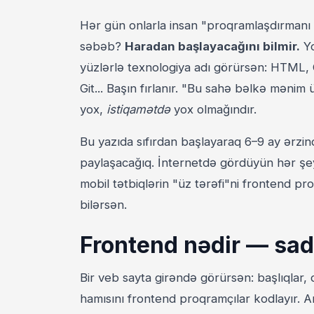
Hər gün onlarla insan "proqramlaşdırmanı
səbəb?
Haradan başlayacağını bilmir.
Yo
yüzlərlə texnologiya adı görürsən: HTML, 
Git... Başın fırlanır. "Bu sahə bəlkə mənim 
yox,
istiqamətdə
yox olmağındır.
Bu yazıda sıfırdan başlayaraq 6–9 ay ərzi
paylaşacağıq. İnternetdə gördüyün hər şeyi
mobil tətbiqlərin "üz tərəfi"ni frontend p
bilərsən.
Frontend nədir — sadə
Bir veb sayta girəndə görürsən: başlıqlar, 
hamısını frontend proqramçılar kodlayır. 