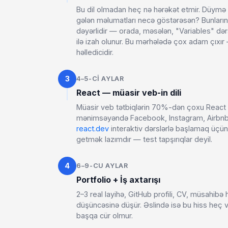
Bu dil olmadan heç nə hərəkət etmir. Düymə
gələn məlumatları necə göstərəsən? Bunları
dəyərlidir — orada, məsələn, "Variables" dər
ilə izah olunur. Bu mərhələdə çox adam çıxır
həlledicidir.
3
4–5-CI AYLAR
React — müasir veb-in dili
Müasir veb tətbiqlərin 70%-dən çoxu React i
mənimsəyəndə Facebook, Instagram, Airbnb kim
react.dev
interaktiv dərslərlə başlamaq üçün
getmək lazımdır — test tapşırıqlar deyil.
4
6–9-CU AYLAR
Portfolio + İş axtarışı
2–3 real layihə, GitHub profili, CV, müsahibə
düşüncəsinə düşür. Əslində isə bu hiss heç
başqa cür olmur.