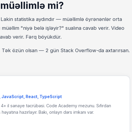
 müəllimlə mi?
Lakin statistika aydındır — müəllimlə öyrənənlər orta
 müəllim "niyə belə işləyir?" sualına cavab verir. Video
cavab verir. Fərq böyükdür.
r. Tək özün olsan — 2 gün Stack Overflow-da axtarırsan.
 JavaScript, React, TypeScript
4+ il sənaye təcrübəsi. Code Academy mezunu. Sıfırdan
 həyatına hazırlayır. Bakı, onlayn dərs imkanı var.