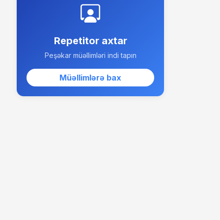
Repetitor axtar
Peşəkar müəllimləri indi tapın
Müəllimlərə bax