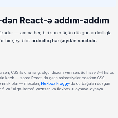
-dən React-ə addım-addım
rudur — amma heç biri sənin üçün düzgün ardıcıllıqla
 bir şeyi bilir:
ardıcıllıq hər şeydən vacibdir.
ən, CSS ilə ona rəng, ölçü, düzüm verirsən. Bu hissə 3–4 həftə.
ətlə keçir — sonra React-də çətin animasiyalar edərkən CSS
öyrənmək olar — məsələn,
Flexbox Froggy
-də qurbağaları düzgün
ent" və "align-items" yazırsan və flexbox-u oynaya-oynaya