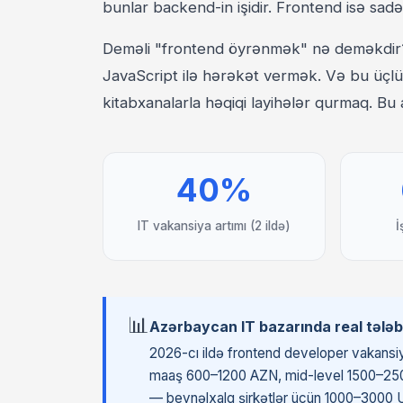
bunlar backend-in işidir. Frontend isə sadə
Deməli "frontend öyrənmək" nə deməkdir?
JavaScript ilə hərəkət vermək. Və bu üçl
kitabxanalarla həqiqi layihələr qurmaq. Bu
40%
IT vakansiya artımı (2 ildə)
İ
📊
Azərbaycan IT bazarında real tələb
2026-cı ildə frontend developer vakansiya
maaş 600–1200 AZN, mid-level 1500–250
— beynəlxalq şirkətlər üçün 1000–3000