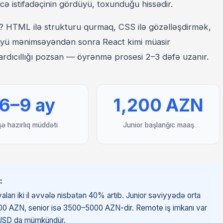
cə istifadəçinin gördüyü, toxunduğu hissədir.
 HTML ilə strukturu qurmaq, CSS ilə gözəlləşdirmək,
üyü mənimsəyəndən sonra React kimi müasir
 ardıcıllığı pozsan — öyrənmə prosesi 2–3 dəfə uzanır.
6–9 ay
1,200 AZN
şə hazırlıq müddəti
Junior başlanğıc maaş
:
ları iki il əvvələ nisbətən 40% artıb. Junior səviyyədə orta
0 AZN, senior isə 3500–5000 AZN-dir. Remote iş imkanı var
 USD da mümkündür.