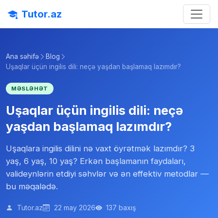
Tutor.az
Ana səhifə
Blog
Uşaqlar üçün ingilis dili: neçə yaşdan başlamaq lazımdır?
MƏSLƏHƏT
Uşaqlar üçün ingilis dili: neçə
yaşdan başlamaq lazımdır?
Uşaqlara ingilis dilini nə vaxt öyrətmək lazımdır? 3
yaş, 6 yaş, 10 yaş? Erkən başlamanın faydaları,
valideynlərin etdiyi səhvlər və ən effektiv metodlar —
bu məqalədə.
Tutor.az
22 may 2026
137 baxış