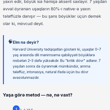
yaxın edir, böyük isə həmişə aksent saxlayır. 7 yaşdan
əvvəl öyrənən uşaqların 80%-i native-ə yaxın
tələffüzlə danışır — bu şans böyüklər üçün demək
olar ki, mövcud deyil.
🧠
Elm nə deyir?
Harvard University tədqiqatları göstərir ki, uşaqlar 0–7
yaş arasında dili mənimsəmə qabiliyyəti böyüklərə
nisbətən 2–3 dəfə yüksəkdir. Bu "kritik dövr" adlanır. 7
yaşdan sonra da öyrənmək mümkündür, amma
tələffüz, intonasiya, natural ifadə üçün bu dövr
əvəzolunmazdır.
Yaşa görə metod — nə, nə vaxt?
1
2–4 YAŞ