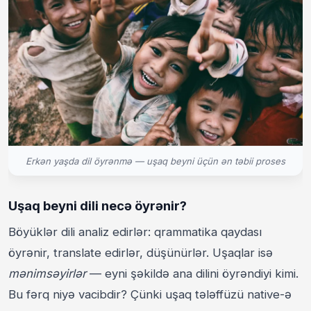
Erkən yaşda dil öyrənmə — uşaq beyni üçün ən təbii proses
Uşaq beyni dili necə öyrənir?
Böyüklər dili analiz edirlər: qrammatika qaydası
öyrənir, translate edirlər, düşünürlər. Uşaqlar isə
mənimsəyirlər
— eyni şəkildə ana dilini öyrəndiyi kimi.
Bu fərq niyə vacibdir? Çünki uşaq tələffüzü native-ə