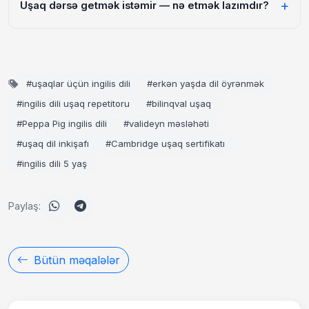
Uşaq dərsə getmək istəmir — nə etmək lazımdır?
Schools — 14–15 yaşdan. Azərbaycanda bu sertifikatlar
məktəb qəbulunda, burslarda ciddi üstünlük verir.
Birinci addım: müəllimi dəyişmək. Uşağın müəllimlə "kliki"
olmasa — heç bir metod işləmir. İkinci: formanı dəyiş —
fərdi dərsin yerinə qrup dərsi cəhd et. Üçüncü: hədəf
müəyyənləş — "ingilis dilini bildikdə hansı filmi
#uşaqlar üçün ingilis dili
#erkən yaşda dil öyrənmək
anlayacaqsan?" motivasiya yaradır.
#ingilis dili uşaq repetitoru
#bilinqval uşaq
#Peppa Pig ingilis dili
#valideyn məsləhəti
#uşaq dil inkişafı
#Cambridge uşaq sertifikatı
#ingilis dili 5 yaş
Paylaş:
Bütün məqalələr