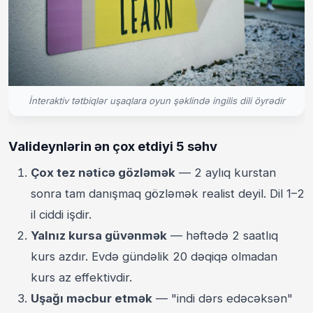
İnteraktiv tətbiqlər uşaqlara oyun şəklində ingilis dili öyrədir
Valideynlərin ən çox etdiyi 5 səhv
Çox tez nəticə gözləmək
— 2 aylıq kurstan
sonra tam danışmaq gözləmək realist deyil. Dil 1–2
il ciddi işdir.
Yalnız kursa güvənmək
— həftədə 2 saatlıq
kurs azdır. Evdə gündəlik 20 dəqiqə olmadan
kurs az effektivdir.
Uşağı məcbur etmək
— "indi dərs edəcəksən"