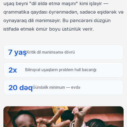
uşaq beyni "dil əldə etmə maşını" kimi işləyir —
qrammatika qaydası öyrənmədən, sadəcə eşidərək və
oynayaraq dili mənimsəyir. Bu pəncərəni düzgün
istifadə etmək ömür boyu üstünlük verir.
7 yaş
Kritik dil mənimsəmə dövrü
2x
Bilinqval uşaqların problem həll bacarığı
20 dəq
Gündəlik minimum — evdə