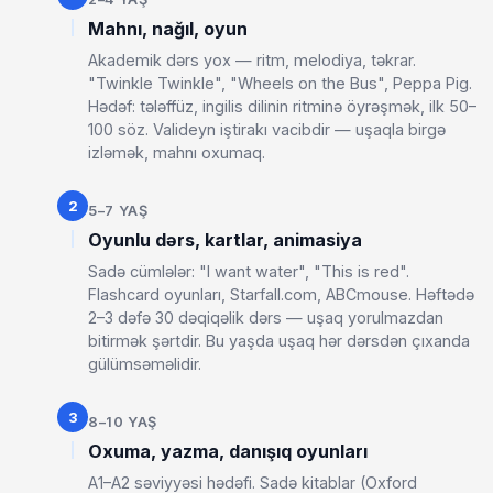
Mahnı, nağıl, oyun
Akademik dərs yox — ritm, melodiya, təkrar.
"Twinkle Twinkle", "Wheels on the Bus", Peppa Pig.
Hədəf: tələffüz, ingilis dilinin ritminə öyrəşmək, ilk 50–
100 söz. Valideyn iştirakı vacibdir — uşaqla birgə
izləmək, mahnı oxumaq.
2
5–7 YAŞ
Oyunlu dərs, kartlar, animasiya
Sadə cümlələr: "I want water", "This is red".
Flashcard oyunları, Starfall.com, ABCmouse. Həftədə
2–3 dəfə 30 dəqiqəlik dərs — uşaq yorulmazdan
bitirmək şərtdir. Bu yaşda uşaq hər dərsdən çıxanda
gülümsəməlidir.
3
8–10 YAŞ
Oxuma, yazma, danışıq oyunları
A1–A2 səviyyəsi hədəfi. Sadə kitablar (Oxford