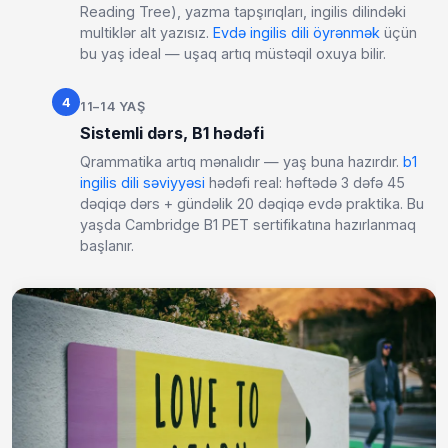
Reading Tree), yazma tapşırıqları, ingilis dilindəki
multiklər alt yazısız.
Evdə ingilis dili öyrənmək
üçün
bu yaş ideal — uşaq artıq müstəqil oxuya bilir.
4
11–14 YAŞ
Sistemli dərs, B1 hədəfi
Qrammatika artıq mənalıdır — yaş buna hazırdır.
b1
ingilis dili səviyyəsi
hədəfi real: həftədə 3 dəfə 45
dəqiqə dərs + gündəlik 20 dəqiqə evdə praktika. Bu
yaşda Cambridge B1 PET sertifikatına hazırlanmaq
başlanır.