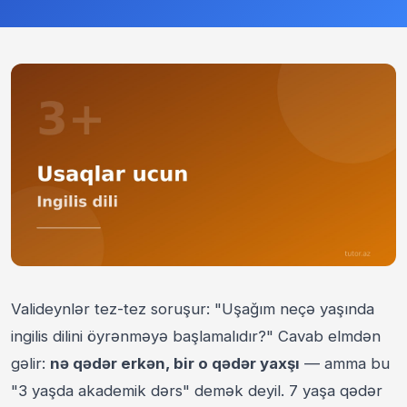
Valideynlər tez-tez soruşur: "Uşağım neçə yaşında
ingilis dilini öyrənməyə başlamalıdır?" Cavab elmdən
gəlir:
nə qədər erkən, bir o qədər yaxşı
— amma bu
"3 yaşda akademik dərs" demək deyil. 7 yaşa qədər