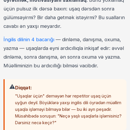
üçün pulsuz ilk dərsə baxın: uşaq dərsdən sonra
gülümsəyirmi? Bir daha getmək istəyirmi? Bu sualların
cavabı ən yaxşı meyardır.
İngilis dilinin 4 bacarığı
— dinləmə, danışma, oxuma,
yazma — uşaqlarda eyni ardıcıllıqla inkişaf edir: əvvəl
dinləmə, sonra danışma, ən sonra oxuma və yazma.
Müəlliminizin bu ardıcıllığı bilməsi vacibdir.
⚠️
Diqqət:
"Uşaqlar üçün" deməyən hər repetitor uşaq üçün
uyğun deyil. Böyüklərə yaxşı ingilis dili öyrədən müəllim
uşaqla işləməyi bilməyə bilər — bu iki ayrı peşədir.
Müsahibədə soruşun: "Neçə yaşlı uşaqlarla işləmisiniz?
Dərsiniz necə keçir?"