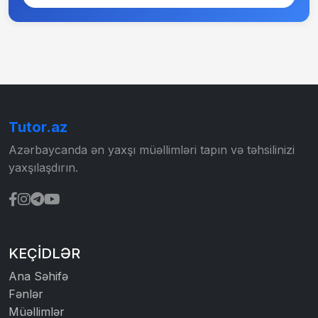
Tutor.az
Azərbaycanda ən yaxşı müəllimləri tapın və təhsilinizi
yaxşılaşdırın.
KEÇIDLƏR
Ana Səhifə
Fənlər
Müəllimlər