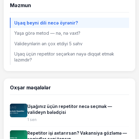
Məzmun
Uşaq beyni dili necə öyrənir?
Yaşa görə metod — nə, nə vaxt?
Valideynlərin ən çox etdiyi 5 səhv
Uşaq üçün repetitor seçərkən nəyə diqqət etmək
lazımdır?
Oxşar məqalələr
Uşağınız üçün repetitor necə seçmək —
valideyn bələdçisi
1 sen
Repetitor işi axtarırsan? Vakansiya gözləmə —
şagirdlər səni tapsın