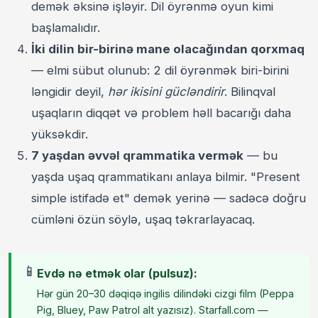
demək əksinə işləyir. Dil öyrənmə oyun kimi
başlamalıdır.
İki dilin bir-birinə mane olacağından qorxmaq
— elmi sübut olunub: 2 dil öyrənmək biri-birini
ləngidir deyil,
hər ikisini gücləndirir
. Bilinqval
uşaqların diqqət və problem həll bacarığı daha
yüksəkdir.
7 yaşdan əvvəl qrammatika vermək
— bu
yaşda uşaq qrammatikanı anlaya bilmir. "Present
simple istifadə et" demək yerinə — sadəcə doğru
cümləni özün söylə, uşaq təkrarlayacaq.
📱
Evdə nə etmək olar (pulsuz):
Hər gün 20–30 dəqiqə ingilis dilindəki cizgi film (Peppa
Pig, Bluey, Paw Patrol alt yazısız). Starfall.com —