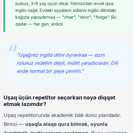
pulsuz, 3–8 yaş üçün ideal. Yatmazdan əvvəl qısa
ingilis nağılı. Evdəki əşyaların adlarını ingilis dilindəki
kağızla yapışdırmaq — "chair", "door", "fridge". Bu
qədər — hər gün, ardıcıl.
"Uşağınız ingilis dilini öyrənirsə — sizin
rolunuz müəllim deyil, mühit yaradıcısıdır. Dili
evdə normal bir şeyə çevirin."
Uşaq üçün repetitor seçərkən nəyə diqqət
etmək lazımdır?
Uşaq repetitorunda akademik bilik ikinci plandadır.
Birinci —
uşaqla əlaqə qura bilmək, oyunla
öyrətmək, motivasiyanı saxlamaq
. Bunu yoxlamaq