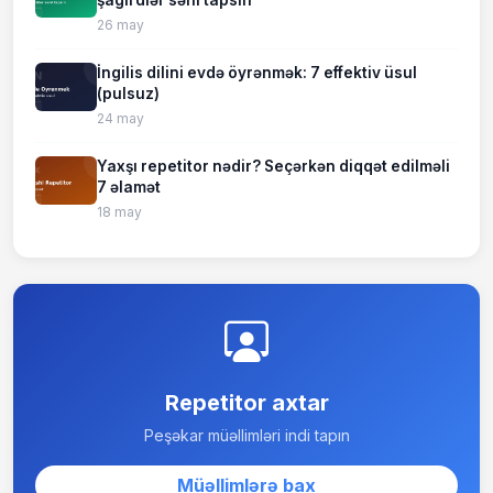
26 may
İngilis dilini evdə öyrənmək: 7 effektiv üsul
(pulsuz)
24 may
Yaxşı repetitor nədir? Seçərkən diqqət edilməli
7 əlamət
18 may
Repetitor axtar
Peşəkar müəllimləri indi tapın
Müəllimlərə bax