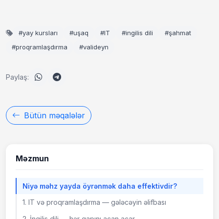
veb saytını qura və ya şahmatda əsl oyunçu ola bilər.
Ardıcıllıq möcüzə yaradır.
#yay kursları
#uşaq
#IT
#ingilis dili
#şahmat
#proqramlaşdırma
#valideyn
Paylaş:
Bütün məqalələr
Məzmun
Niyə məhz yayda öyrənmək daha effektivdir?
1. IT və proqramlaşdırma — gələcəyin əlifbası
2. İngilis dili — hər qapını açan açar