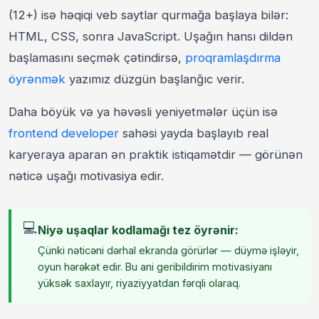
(12+) isə həqiqi veb saytlar qurmağa başlaya bilər:
HTML, CSS, sonra JavaScript. Uşağın hansı dildən
başlamasını seçmək çətindirsə,
proqramlaşdırma
öyrənmək
yazımız düzgün başlanğıc verir.
Daha böyük və ya həvəsli yeniyetmələr üçün isə
frontend developer
sahəsi yayda başlayıb real
karyeraya aparan ən praktik istiqamətdir — görünən
nəticə uşağı motivasiya edir.
💻
Niyə uşaqlar kodlamağı tez öyrənir:
Çünki nəticəni dərhal ekranda görürlər — düymə işləyir,
oyun hərəkət edir. Bu ani geribildirim motivasiyanı
yüksək saxlayır, riyaziyyatdan fərqli olaraq.