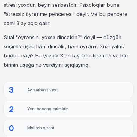
stresi yoxdur, beyin sərbəstdir. Psixoloqlar buna
"stressiz öyrənmə pəncərəsi" deyir. Və bu pəncərə
cəmi 3 ay açıq qalır.
Sual "öyrənsin, yoxsa dincəlsin?" deyil — düzgün
seçimlə uşaq həm dincəlir, həm öyrənir. Sual yalnız
budur: nəyi? Bu yazıda 3 ən faydalı istiqaməti və hər
birinin uşağa nə verdiyini açıqlayırıq.
3
Ay sərbəst vaxt
2
Yeni bacarıq mümkün
0
Məktəb stresi