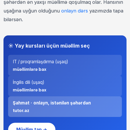
şəhərdən ən yaxşı müəllimə qoşulmaq olar. Hansının
uşağına uyğun olduğunu
onlayn dərs
yazımızda tapa
bilərsən.
☀️ Yay kursları üçün müəllim seç
IT / proqramlaşdırma (uşaq)
müəllimlərə bax
İngilis dili (uşaq)
müəllimlərə bax
Şahmat · onlayn, istənilən şəhərdən
tutor.az
Müəllim tap →