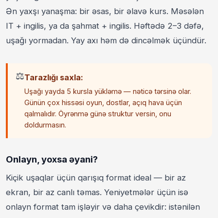
Ən yaxşı yanaşma: bir əsas, bir əlavə kurs. Məsələn
IT + ingilis, ya da şahmat + ingilis. Həftədə 2–3 dəfə,
uşağı yormadan. Yay axı həm də dincəlmək üçündür.
⚖️
Tarazlığı saxla:
Uşağı yayda 5 kursla yükləmə — nəticə tərsinə olar.
Günün çox hissəsi oyun, dostlar, açıq hava üçün
qalmalıdır. Öyrənmə günə struktur versin, onu
doldurmasın.
Onlayn, yoxsa əyani?
Kiçik uşaqlar üçün qarışıq format ideal — bir az
ekran, bir az canlı təmas. Yeniyetmələr üçün isə
onlayn format tam işləyir və daha çevikdir: istənilən