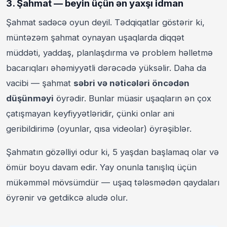
3. Şahmat — beyin üçün ən yaxşı idman
Şahmat sadəcə oyun deyil. Tədqiqatlar göstərir ki,
müntəzəm şahmat oynayan uşaqlarda diqqət
müddəti, yaddaş, planlaşdırma və problem həlletmə
bacarıqları əhəmiyyətli dərəcədə yüksəlir. Daha da
vacibi — şahmat
səbri və nəticələri öncədən
düşünməyi
öyrədir. Bunlar müasir uşaqların ən çox
çatışmayan keyfiyyətləridir, çünki onlar ani
geribildirimə (oyunlar, qısa videolar) öyrəşiblər.
Şahmatın gözəlliyi odur ki, 5 yaşdan başlamaq olar və
ömür boyu davam edir. Yay onunla tanışlıq üçün
mükəmməl mövsümdür — uşaq tələsmədən qaydaları
öyrənir və getdikcə aludə olur.