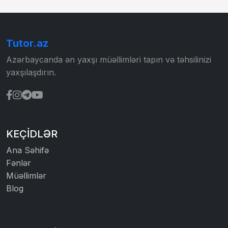
Tutor.az
Azərbaycanda ən yaxşı müəllimləri tapın və təhsilinizi
yaxşılaşdırın.
KEÇIDLƏR
Ana Səhifə
Fənlər
Müəllimlər
Blog