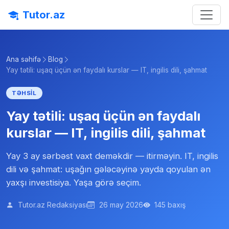
Tutor.az
Ana səhifə
Blog
Yay tətili: uşaq üçün ən faydalı kurslar — IT, ingilis dili, şahmat
TƏHSIL
Yay tətili: uşaq üçün ən faydalı
kurslar — IT, ingilis dili, şahmat
Yay 3 ay sərbəst vaxt deməkdir — itirməyin. IT, ingilis
dili və şahmat: uşağın gələcəyinə yayda qoyulan ən
yaxşı investisiya. Yaşa görə seçim.
Tutor.az Redaksiyası
26 may 2026
145 baxış