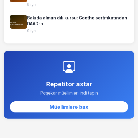
9 iyn
Bakıda alman dili kursu: Goethe sertifikatından
DAAD-a
9 iyn
Repetitor axtar
Peşəkar müəllimləri indi tapın
Müəllimlərə bax