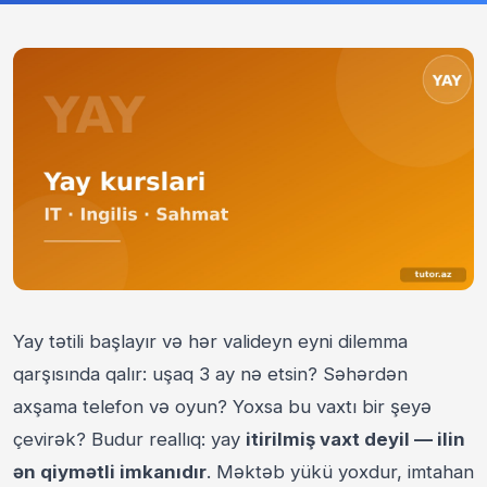
Yay tətili başlayır və hər valideyn eyni dilemma
qarşısında qalır: uşaq 3 ay nə etsin? Səhərdən
axşama telefon və oyun? Yoxsa bu vaxtı bir şeyə
çevirək? Budur reallıq: yay
itirilmiş vaxt deyil — ilin
ən qiymətli imkanıdır
. Məktəb yükü yoxdur, imtahan