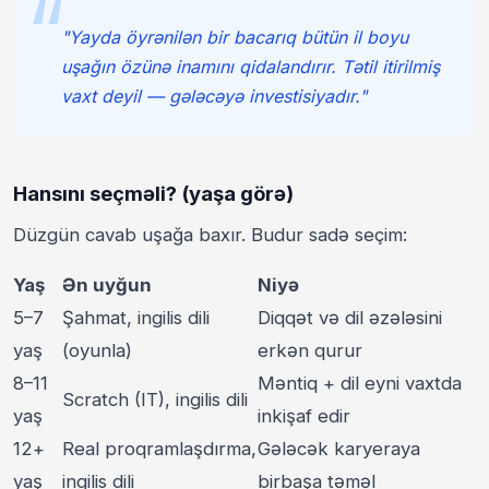
"Yayda öyrənilən bir bacarıq bütün il boyu
uşağın özünə inamını qidalandırır. Tətil itirilmiş
vaxt deyil — gələcəyə investisiyadır."
Hansını seçməli? (yaşa görə)
Düzgün cavab uşağa baxır. Budur sadə seçim:
Yaş
Ən uyğun
Niyə
5–7
Şahmat, ingilis dili
Diqqət və dil əzələsini
yaş
(oyunla)
erkən qurur
8–11
Məntiq + dil eyni vaxtda
Scratch (IT), ingilis dili
yaş
inkişaf edir
12+
Real proqramlaşdırma,
Gələcək karyeraya
yaş
ingilis dili
birbaşa təməl