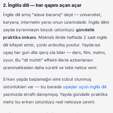
2. İngilis dili — hər qapını açan açar
İngilis dili artıq "əlavə bacarıq" deyil — universitet,
karyera, internetin yarısı onun üzərindədir. İngilis dilini
yayda öyrənməyin böyük üstünlüyü:
gündəlik
praktika imkanı
. Məktəb ilində həftədə 2 saat ingilis
dili kifayət etmir, çünki ardıcıllıq yoxdur. Yayda isə
uşaq hər gün dilə qərq ola bilər — dərs, film, mahnı,
oyun. Bu "dil mühiti" effekti illərlə əzbərlənən
qrammatikadan daha sürətli və təbii nəticə verir.
Erkən yaşda başlamağın elmi sübut olunmuş
üstünlükləri var — bu barədə
uşaqlar üçün ingilis dili
yazımızda ətraflı danışmışıq. Yayda gündəlik praktika
məhz bu erkən üstünlüyü real nəticəyə çevirir.