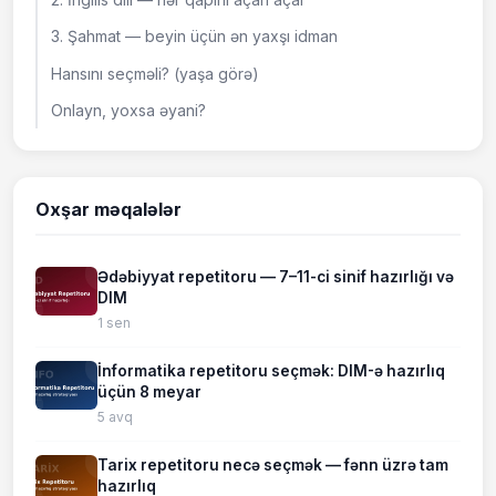
3. Şahmat — beyin üçün ən yaxşı idman
Hansını seçməli? (yaşa görə)
Onlayn, yoxsa əyani?
Oxşar məqalələr
Ədəbiyyat repetitoru — 7–11-ci sinif hazırlığı və
DIM
1 sen
İnformatika repetitoru seçmək: DIM-ə hazırlıq
üçün 8 meyar
5 avq
Tarix repetitoru necə seçmək — fənn üzrə tam
hazırlıq