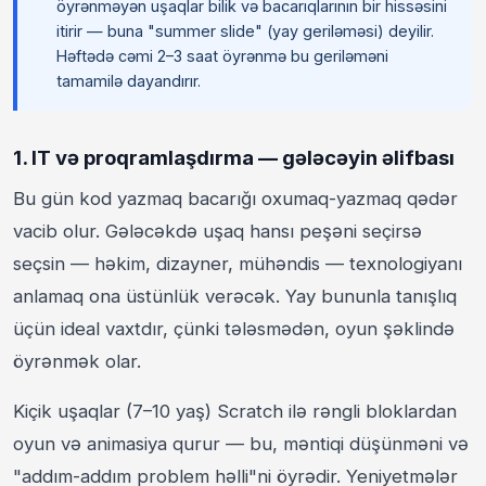
öyrənməyən uşaqlar bilik və bacarıqlarının bir hissəsini
itirir — buna "summer slide" (yay geriləməsi) deyilir.
Həftədə cəmi 2–3 saat öyrənmə bu geriləməni
tamamilə dayandırır.
1. IT və proqramlaşdırma — gələcəyin əlifbası
Bu gün kod yazmaq bacarığı oxumaq-yazmaq qədər
vacib olur. Gələcəkdə uşaq hansı peşəni seçirsə
seçsin — həkim, dizayner, mühəndis — texnologiyanı
anlamaq ona üstünlük verəcək. Yay bununla tanışlıq
üçün ideal vaxtdır, çünki tələsmədən, oyun şəklində
öyrənmək olar.
Kiçik uşaqlar (7–10 yaş) Scratch ilə rəngli bloklardan
oyun və animasiya qurur — bu, məntiqi düşünməni və
"addım-addım problem həlli"ni öyrədir. Yeniyetmələr