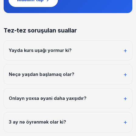
Tez-tez soruşulan suallar
Yayda kurs uşağı yormur ki?
Düzgün planlanırsa, yox. Həftədə 2–3 dəfə, 1 saatlıq dərs
uşağı yormur — əksinə günə struktur verir və darıxmağın
Neçə yaşdan başlamaq olar?
qarşısını alır. Qalan vaxt oyun və istirahət üçündür.
İngilis dili və şahmat — 5 yaşdan, Scratch ilə
proqramlaşdırma — 7 yaşdan, real kodlaşdırma — 12
Onlayn yoxsa əyani daha yaxşıdır?
yaşdan. Hər yaşa uyğun format mövcuddur.
Kiçik uşaqlar üçün qarışıq format ideal. Yeniyetmələr üçün
onlayn tam işləyir, daha çevikdir və müəllim seçimi
3 ay nə öyrənmək olar ki?
genişdir.
Çox şey. 3 ayda uşaq ingilis dilində danışmağa başlaya, ilk