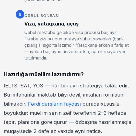
5
QƏBUL SONRASI
Viza, yataqxana, uçuş
Qəbul məktubu gəldikdə visa prosesi başlayır.
Tələbə vizası üçün maliyyə sübut sənədləri (bank
çıxarışı), sığorta lazımdır. Yataqxana erkən sifariş et
— iyulda başlayan universitetsə, aprel-mayda yer
tutulmalıdır.
Hazırlığa müəllim lazımdırmı?
IELTS, SAT, YÖS — hər biri ayrı strategiya tələb edir.
Bu imtahanlar məktəb biliyi deyil, imtahan formatını
bilməkdir.
Fərdi dərslərin faydası
burada xüsusilə
böyükdür: müəllim sənin zəif tərəflərini 2–3 həftədə
tapır, planı ona görə qurur — özbaşına hazırlanmaqla
müqayisədə 2 dəfə az vaxtda eyni nəticə.