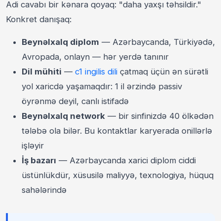
Adi cavabı bir kənara qoyaq: "daha yaxşı təhsildir."
Konkret danışaq:
Beynəlxalq diplom
— Azərbaycanda, Türkiyədə,
Avropada, onlayn — hər yerdə tanınır
Dil mühiti
—
c1 ingilis dili
çatmaq üçün ən sürətli
yol xaricdə yaşamaqdır: 1 il ərzində passiv
öyrənmə deyil, canlı istifadə
Beynəlxalq network
— bir sinfinizdə 40 ölkədən
tələbə ola bilər. Bu kontaktlar karyerada onillərlə
işləyir
İş bazarı
— Azərbaycanda xarici diplom ciddi
üstünlükdür, xüsusilə maliyyə, texnologiya, hüquq
sahələrində