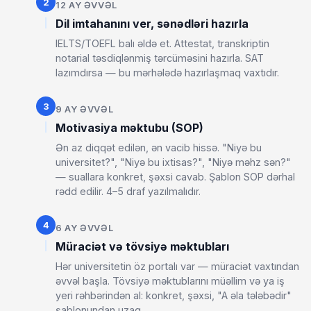
2
12 AY ƏVVƏL
Dil imtahanını ver, sənədləri hazırla
IELTS/TOEFL balı əldə et. Attestat, transkriptin
notarial təsdiqlənmiş tərcüməsini hazırla. SAT
lazımdırsa — bu mərhələdə hazırlaşmaq vaxtıdır.
3
9 AY ƏVVƏL
Motivasiya məktubu (SOP)
Ən az diqqət edilən, ən vacib hissə. "Niyə bu
universitet?", "Niyə bu ixtisas?", "Niyə məhz sən?"
— suallara konkret, şəxsi cavab. Şablon SOP dərhal
rədd edilir. 4–5 draf yazılmalıdır.
4
6 AY ƏVVƏL
Müraciət və tövsiyə məktubları
Hər universitetin öz portalı var — müraciət vaxtından
əvvəl başla. Tövsiyə məktublarını müəllim və ya iş
yeri rəhbərindən al: konkret, şəxsi, "A əla tələbədir"
şablonundan uzaq.