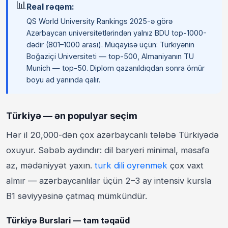
📊
Real rəqəm:
QS World University Rankings 2025-ə görə
Azərbaycan universitetlərindən yalnız BDU top-1000-
dədir (801–1000 arası). Müqayisə üçün: Türkiyənin
Boğaziçi Universiteti — top-500, Almaniyanın TU
Munich — top-50. Diplom qazanıldıqdan sonra ömür
boyu ad yanında qalır.
Türkiyə — ən populyar seçim
Hər il 20,000-dən çox azərbaycanlı tələbə Türkiyədə
oxuyur. Səbəb aydındır: dil baryeri minimal, məsafə
az, mədəniyyət yaxın.
turk dili oyrenmek
çox vaxt
almır — azərbaycanlılar üçün 2–3 ay intensiv kursla
B1 səviyyəsinə çatmaq mümkündür.
Türkiyə Burslari — tam təqaüd