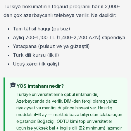
Türkiyə hökumətinin təqaüd proqramı hər il 3,000-
dən çox azərbaycanlı tələbəyə verilir. Nə daxildir:
Tam təhsil haqqı (pulsuz)
Aylıq 700–1,100 TL (1,400–2,200 AZN) stipendiya
Yataqxana (pulsuz və ya güzəştli)
Türk dili kursu (ilk il)
Uçuş xərci (ilk gəliş)
🎓
YÖS imtahanı nədir?
Türkiyə universitetlərinə qəbul imtahanıdır,
Azərbaycanda da verilir. DIM-dən fərqli olaraq yalnız
riyaziyyat və məntiqi düşüncə hissəsi var. Hazırlıq
müddəti 4–6 ay — məktəb baza biliyi olan tələbə üçün
əlçatandır. Boğaziçi, ODTÜ kimi top universitetlər
üçün isə yüksək bal + ingilis dili (B2 minimum) lazımdır.