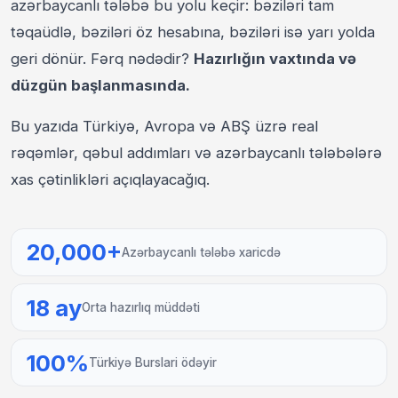
azərbaycanlı tələbə bu yolu keçir: bəziləri tam
təqaüdlə, bəziləri öz hesabına, bəziləri isə yarı yolda
geri dönür. Fərq nədədir?
Hazırlığın vaxtında və
düzgün başlanmasında.
Bu yazıda Türkiyə, Avropa və ABŞ üzrə real
rəqəmlər, qəbul addımları və azərbaycanlı tələbələrə
xas çətinlikləri açıqlayacağıq.
20,000+
Azərbaycanlı tələbə xaricdə
18 ay
Orta hazırlıq müddəti
100%
Türkiyə Burslari ödəyir