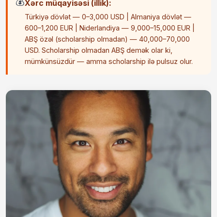
💰
Xərc müqayisəsi (illik):
Türkiyə dövlət — 0–3,000 USD | Almaniya dövlət —
600–1,200 EUR | Niderlandiya — 9,000–15,000 EUR |
ABŞ özəl (scholarship olmadan) — 40,000–70,000
USD. Scholarship olmadan ABŞ demək olar ki,
mümkünsüzdür — amma scholarship ilə pulsuz olur.