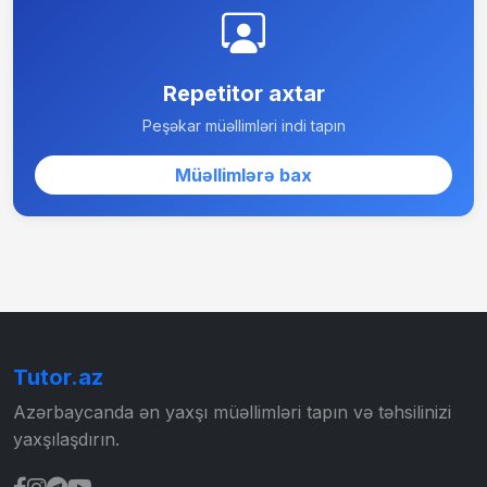
Repetitor axtar
Peşəkar müəllimləri indi tapın
Müəllimlərə bax
Tutor.az
Azərbaycanda ən yaxşı müəllimləri tapın və təhsilinizi
yaxşılaşdırın.