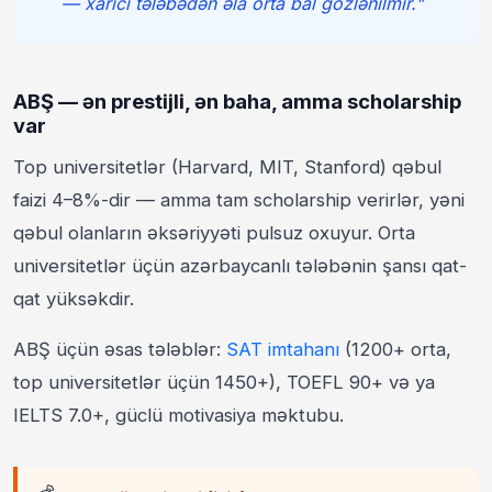
— xarici tələbədən əla orta bal gözlənilmir."
ABŞ — ən prestijli, ən baha, amma scholarship
var
Top universitetlər (Harvard, MIT, Stanford) qəbul
faizi 4–8%-dir — amma tam scholarship verirlər, yəni
qəbul olanların əksəriyyəti pulsuz oxuyur. Orta
universitetlər üçün azərbaycanlı tələbənin şansı qat-
qat yüksəkdir.
ABŞ üçün əsas tələblər:
SAT imtahanı
(1200+ orta,
top universitetlər üçün 1450+), TOEFL 90+ və ya
IELTS 7.0+, güclü motivasiya məktubu.