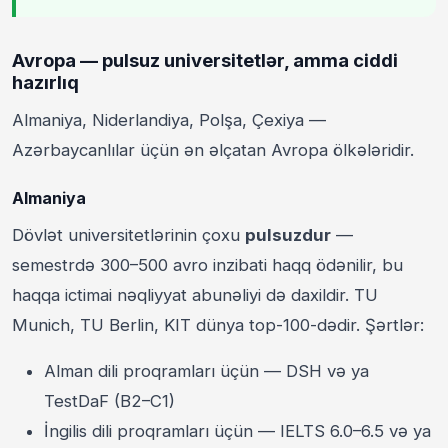
Avropa — pulsuz universitetlər, amma ciddi
hazırlıq
Almaniya, Niderlandiya, Polşa, Çexiya —
Azərbaycanlılar üçün ən əlçatan Avropa ölkələridir.
Almaniya
Dövlət universitetlərinin çoxu
pulsuzdur
—
semestrdə 300–500 avro inzibati haqq ödənilir, bu
haqqa ictimai nəqliyyat abunəliyi də daxildir. TU
Munich, TU Berlin, KIT dünya top-100-dədir. Şərtlər:
Alman dili proqramları üçün — DSH və ya
TestDaF (B2–C1)
İngilis dili proqramları üçün — IELTS 6.0–6.5 və ya