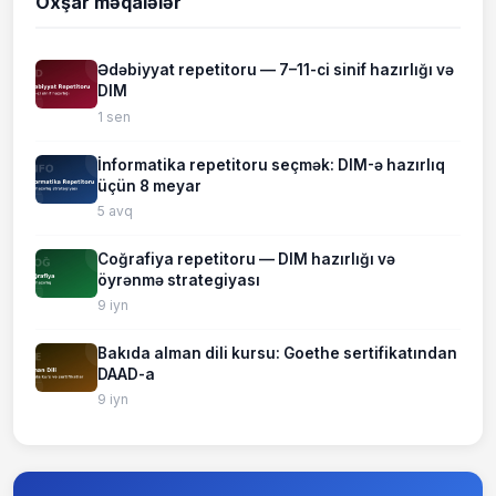
Oxşar məqalələr
Ədəbiyyat repetitoru — 7–11-ci sinif hazırlığı və
DIM
1 sen
İnformatika repetitoru seçmək: DIM-ə hazırlıq
üçün 8 meyar
5 avq
Coğrafiya repetitoru — DIM hazırlığı və
öyrənmə strategiyası
9 iyn
Bakıda alman dili kursu: Goethe sertifikatından
DAAD-a
9 iyn