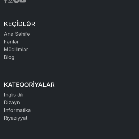
KEÇIDLƏR
Ana Səhifə
Fənlər
Müəllimlər
Blog
KATEQORIYALAR
Inglis dili
Dizayn
Informatika
Riyaziyyat