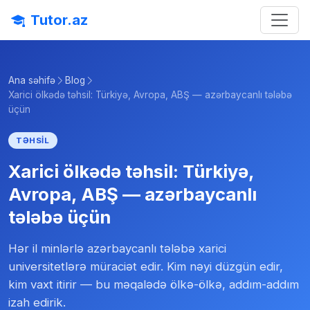
Tutor.az
Ana səhifə
Blog
Xarici ölkədə təhsil: Türkiyə, Avropa, ABŞ — azərbaycanlı tələbə
üçün
TƏHSIL
Xarici ölkədə təhsil: Türkiyə,
Avropa, ABŞ — azərbaycanlı
tələbə üçün
Hər il minlərlə azərbaycanlı tələbə xarici
universitetlərə müraciət edir. Kim nəyi düzgün edir,
kim vaxt itirir — bu məqalədə ölkə-ölkə, addım-addım
izah edirik.