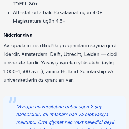
TOEFL 80+
Attestat orta balı: Bakalavriat üçün 4.0+,
Magistratura üçün 4.5+
Niderlandiya
Avropada ingilis dilindəki proqramların sayına görə
liderdir. Amsterdam, Delft, Utrecht, Leiden — ciddi
universitetlərdir. Yaşayış xərcləri yüksəkdir (aylıq
1,000–1,500 avro), amma Holland Scholarship və
universitetlərin öz qrantları var.
"Avropa universitetinə qəbul üçün 2 şey
həlledicidir: dil imtahanı balı və motivasiya
məktubu. Orta qiymət heç vaxt həlledici deyil