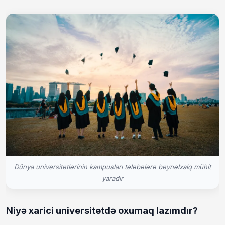
Dünya universitetlərinin kampusları tələbələrə beynəlxalq mühit
yaradır
Niyə xarici universitetdə oxumaq lazımdır?