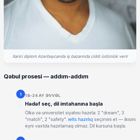
Xarici diplom Azərbaycanda iş bazarında ciddi üstünlük verir
Qəbul prosesi — addım-addım
1
18–24 AY ƏVVƏL
Hədəf seç, dil imtahanına başla
Ölkə və universitet siyahısı hazırla: 2 "dream", 3
"match", 2 "safety".
ielts hazırlıq
seçimini et — ikisini
eyni vaxtda hazırlamaq olmaz. Dil kursuna başla.