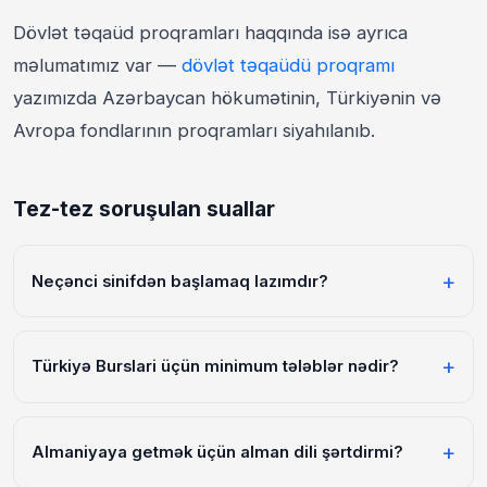
Dövlət təqaüd proqramları haqqında isə ayrıca
məlumatımız var —
dövlət təqaüdü proqramı
yazımızda Azərbaycan hökumətinin, Türkiyənin və
Avropa fondlarının proqramları siyahılanıb.
Tez-tez soruşulan suallar
Neçənci sinifdən başlamaq lazımdır?
9-cu sinif ideal başlanğıcdır: vaxt var, dil öyrənmək üçün
2–3 il var, attestat qiymətləri hələ formalaşmayıb. 11-ci
Türkiyə Burslari üçün minimum tələblər nədir?
sinifdəsənsə — indi başla, vaxt itkisi artıq var. 12-ci sinifdə
isə bilavasitə IELTS/YÖS-ə fokuslanmaq lazımdır.
Attestat orta balı 4.0+ (100-lük sistemdə 70+), ingilis dili
B2 (YÖS üçün türk dili B1 kifayətdir). Müsahibə — onlayn,
Almaniyaya getmək üçün alman dili şərtdirmi?
ingilis və ya türk dilindədir. Hər il mart–aprel aylarında