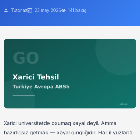
Tutor.az
23 may 2026
141 baxış
Xarici universitetdə oxumaq xəyal deyil. Amma
hazırlıqsız getmək — xəyal qırıqlığıdır. Hər il yüzlərlə