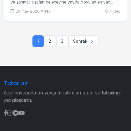
və şahmat: uşağın gələcəyinə yayda qoyulan ən yax...
26 may 2026
148
4 dəq
1
2
3
Sonrakı
Tutor.az
Azərbaycanda ən yaxşı müəllimləri tapın və təhsilinizi
yaxşılaşdırın.