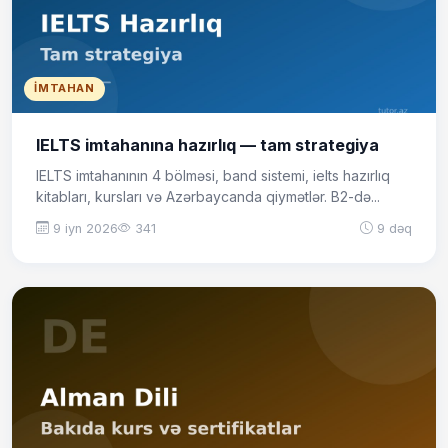
İMTAHAN
IELTS imtahanına hazırlıq — tam strategiya
IELTS imtahanının 4 bölməsi, band sistemi, ielts hazırlıq
kitabları, kursları və Azərbaycanda qiymətlər. B2-də...
9 iyn 2026
341
9 dəq