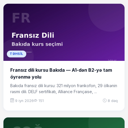
TƏHSIL
Fransız dili kursu Bakıda — A1-dən B2-yə tam
öyrənmə yolu
Bakıda fransız dili kursu: 321 milyon frankofon, 29 ölkənin
rəsmi dili. DELF sertifikatı, Alliance Française, ...
9 iyn 2026
151
8 dəq