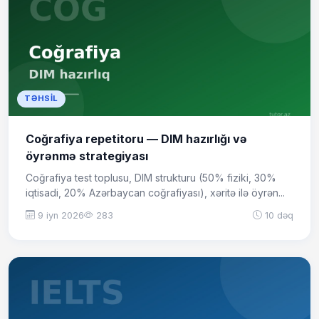
TƏHSIL
Coğrafiya repetitoru — DIM hazırlığı və
öyrənmə strategiyası
Coğrafiya test toplusu, DIM strukturu (50% fiziki, 30%
iqtisadi, 20% Azərbaycan coğrafiyası), xəritə ilə öyrən...
9 iyn 2026
283
10 dəq