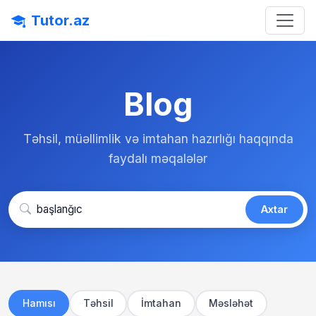
Tutor.az
Blog
Təhsil, müəllimlik və imtahan hazırlığı haqqında
faydalı məqalələr
Axtar
Hamısı
Təhsil
İmtahan
Məsləhət