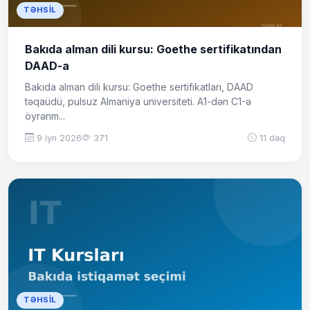
TƏHSIL
Bakıda alman dili kursu: Goethe sertifikatından
DAAD-a
Bakıda alman dili kursu: Goethe sertifikatları, DAAD
təqaüdü, pulsuz Almaniya universiteti. A1-dən C1-ə
öyrənm...
9 iyn 2026
371
11 dəq
TƏHSIL