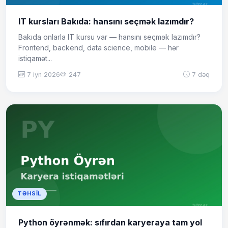
IT kursları Bakıda: hansını seçmək lazımdır?
Bakıda onlarla IT kursu var — hansını seçmək lazımdır?
Frontend, backend, data science, mobile — hər
istiqamət...
7 iyn 2026
247
7 dəq
TƏHSIL
Python öyrənmək: sıfırdan karyeraya tam yol