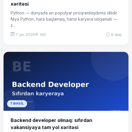
xəritəsi
Python — dünyada ən populyar proqramlaşdırma dilidir.
Niyə Python, hara başlamaq, hansı karyera istiqaməti —
s...
7 iyn 2026
165
6 dəq
TƏHSIL
Backend developer olmaq: sıfırdan
vakansiyaya tam yol xəritəsi