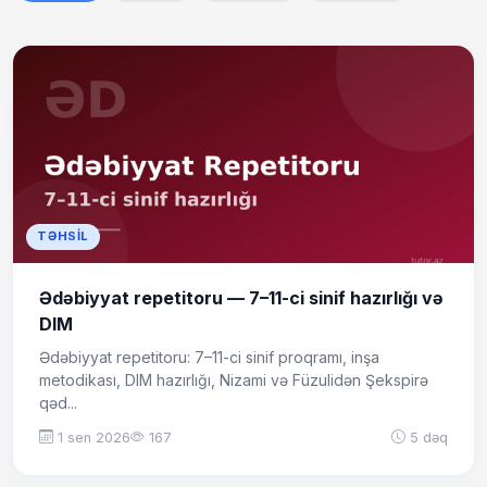
TƏHSIL
Ədəbiyyat repetitoru — 7–11-ci sinif hazırlığı və
DIM
Ədəbiyyat repetitoru: 7–11-ci sinif proqramı, inşa
metodikası, DIM hazırlığı, Nizami və Füzulidən Şekspirə
qəd...
1 sen 2026
167
5 dəq