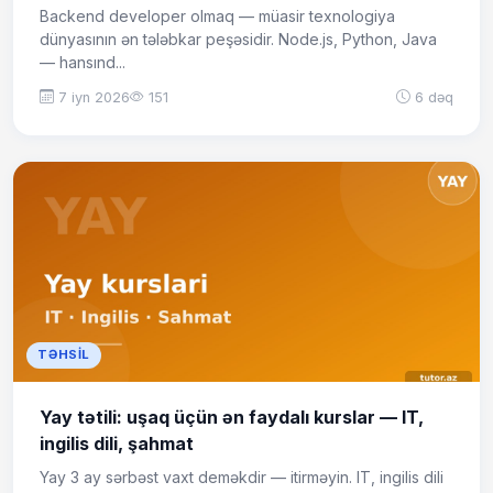
Backend developer olmaq — müasir texnologiya
dünyasının ən tələbkar peşəsidir. Node.js, Python, Java
— hansınd...
7 iyn 2026
151
6 dəq
TƏHSIL
Yay tətili: uşaq üçün ən faydalı kurslar — IT,
ingilis dili, şahmat
Yay 3 ay sərbəst vaxt deməkdir — itirməyin. IT, ingilis dili